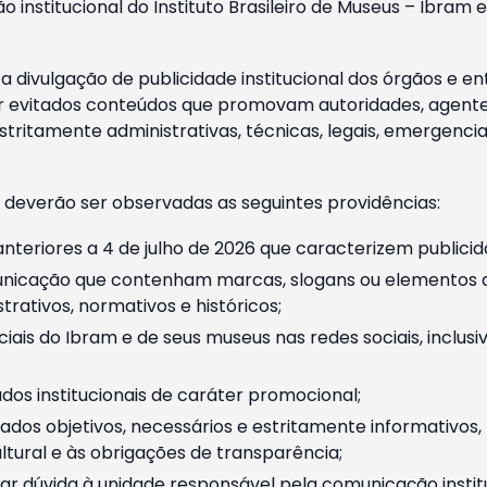
o institucional do Instituto Brasileiro de Museus – Ibra
 divulgação de publicidade institucional dos órgãos e en
 evitados conteúdos que promovam autoridades, agentes 
ritamente administrativas, técnicas, legais, emergencia
 deverão ser observadas as seguintes providências:
nteriores a 4 de julho de 2026 que caracterizem publicid
nicação que contenham marcas, slogans ou elementos da 
rativos, normativos e históricos;
ciais do Ibram e de seus museus nas redes sociais, inclus
os institucionais de caráter promocional;
dos objetivos, necessários e estritamente informativos
tural e às obrigações de transparência;
r dúvida à unidade responsável pela comunicação instituci