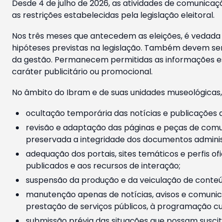
Desde 4 de julho de 2026, as atividades de comunicaçã
as restrições estabelecidas pela legislação eleitoral.
Nos três meses que antecedem as eleições, é vedada a
hipóteses previstas na legislação. Também devem ser
da gestão. Permanecem permitidas as informações est
caráter publicitário ou promocional.
No âmbito do Ibram e de suas unidades museológicas,
ocultação temporária das notícias e publicações a
revisão e adaptação das páginas e peças de comu
preservada a integridade dos documentos administ
adequação dos portais, sites temáticos e perfis ofi
publicados e aos recursos de interação;
suspensão da produção e da veiculação de conteúd
manutenção apenas de notícias, avisos e comunica
prestação de serviços públicos, à programação cul
submissão prévia das situações que possam suscita