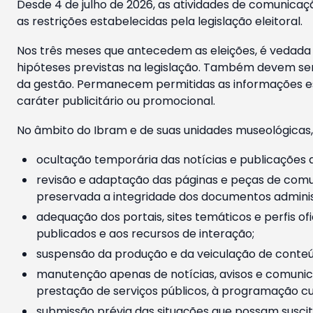
Desde 4 de julho de 2026, as atividades de comunicaçã
as restrições estabelecidas pela legislação eleitoral.
Nos três meses que antecedem as eleições, é vedada a
hipóteses previstas na legislação. Também devem ser
da gestão. Permanecem permitidas as informações est
caráter publicitário ou promocional.
No âmbito do Ibram e de suas unidades museológicas,
ocultação temporária das notícias e publicações a
revisão e adaptação das páginas e peças de comu
preservada a integridade dos documentos administ
adequação dos portais, sites temáticos e perfis ofi
publicados e aos recursos de interação;
suspensão da produção e da veiculação de conteúd
manutenção apenas de notícias, avisos e comunica
prestação de serviços públicos, à programação cul
submissão prévia das situações que possam suscita