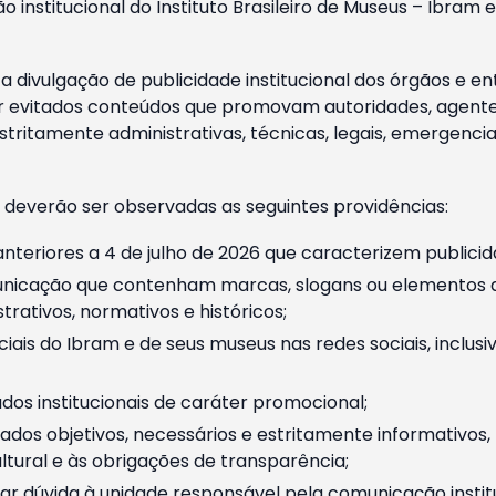
o institucional do Instituto Brasileiro de Museus – Ibra
 divulgação de publicidade institucional dos órgãos e en
 evitados conteúdos que promovam autoridades, agentes 
ritamente administrativas, técnicas, legais, emergencia
 deverão ser observadas as seguintes providências:
nteriores a 4 de julho de 2026 que caracterizem publicid
nicação que contenham marcas, slogans ou elementos da 
rativos, normativos e históricos;
ciais do Ibram e de seus museus nas redes sociais, inclus
os institucionais de caráter promocional;
dos objetivos, necessários e estritamente informativos
tural e às obrigações de transparência;
r dúvida à unidade responsável pela comunicação instituci