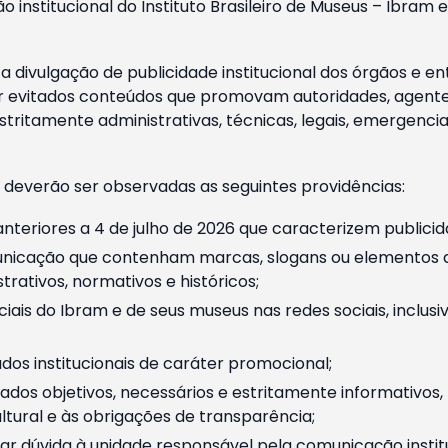
o institucional do Instituto Brasileiro de Museus – Ibra
 divulgação de publicidade institucional dos órgãos e en
 evitados conteúdos que promovam autoridades, agentes 
ritamente administrativas, técnicas, legais, emergencia
 deverão ser observadas as seguintes providências:
nteriores a 4 de julho de 2026 que caracterizem publicid
nicação que contenham marcas, slogans ou elementos da 
rativos, normativos e históricos;
ciais do Ibram e de seus museus nas redes sociais, inclus
os institucionais de caráter promocional;
dos objetivos, necessários e estritamente informativos
tural e às obrigações de transparência;
r dúvida à unidade responsável pela comunicação instituci