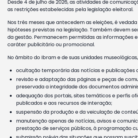
Desde 4 de julho de 2026, as atividades de comunicaçã
as restrições estabelecidas pela legislação eleitoral.
Nos três meses que antecedem as eleições, é vedada a
hipóteses previstas na legislação. Também devem ser
da gestão. Permanecem permitidas as informações est
caráter publicitário ou promocional.
No âmbito do Ibram e de suas unidades museológicas,
ocultação temporária das notícias e publicações a
revisão e adaptação das páginas e peças de comu
preservada a integridade dos documentos administ
adequação dos portais, sites temáticos e perfis ofi
publicados e aos recursos de interação;
suspensão da produção e da veiculação de conteúd
manutenção apenas de notícias, avisos e comunica
prestação de serviços públicos, à programação cul
submissão prévia das situações que possam suscita