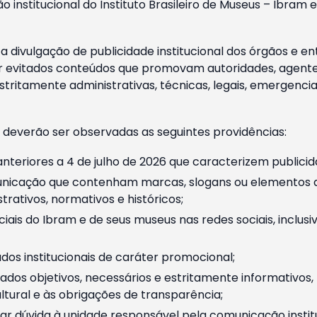
o institucional do Instituto Brasileiro de Museus – Ibra
 divulgação de publicidade institucional dos órgãos e en
 evitados conteúdos que promovam autoridades, agentes 
ritamente administrativas, técnicas, legais, emergencia
 deverão ser observadas as seguintes providências:
nteriores a 4 de julho de 2026 que caracterizem publicid
nicação que contenham marcas, slogans ou elementos da 
rativos, normativos e históricos;
ciais do Ibram e de seus museus nas redes sociais, inclus
os institucionais de caráter promocional;
dos objetivos, necessários e estritamente informativos
tural e às obrigações de transparência;
r dúvida à unidade responsável pela comunicação instituci