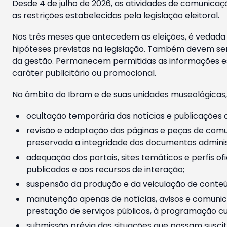
Desde 4 de julho de 2026, as atividades de comunicaçã
as restrições estabelecidas pela legislação eleitoral.
Nos três meses que antecedem as eleições, é vedada a
hipóteses previstas na legislação. Também devem ser
da gestão. Permanecem permitidas as informações est
caráter publicitário ou promocional.
No âmbito do Ibram e de suas unidades museológicas,
ocultação temporária das notícias e publicações a
revisão e adaptação das páginas e peças de comu
preservada a integridade dos documentos administ
adequação dos portais, sites temáticos e perfis ofi
publicados e aos recursos de interação;
suspensão da produção e da veiculação de conteúd
manutenção apenas de notícias, avisos e comunica
prestação de serviços públicos, à programação cul
submissão prévia das situações que possam suscita