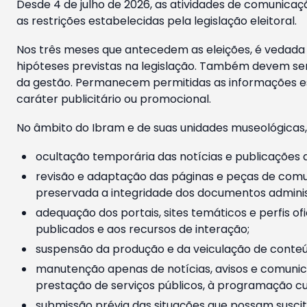
Desde 4 de julho de 2026, as atividades de comunicaçã
as restrições estabelecidas pela legislação eleitoral.
Nos três meses que antecedem as eleições, é vedada a
hipóteses previstas na legislação. Também devem ser
da gestão. Permanecem permitidas as informações est
caráter publicitário ou promocional.
No âmbito do Ibram e de suas unidades museológicas,
ocultação temporária das notícias e publicações a
revisão e adaptação das páginas e peças de comu
preservada a integridade dos documentos administ
adequação dos portais, sites temáticos e perfis ofi
publicados e aos recursos de interação;
suspensão da produção e da veiculação de conteúd
manutenção apenas de notícias, avisos e comunica
prestação de serviços públicos, à programação cul
submissão prévia das situações que possam suscita