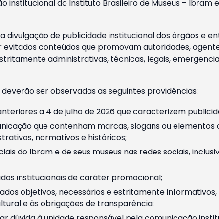
o institucional do Instituto Brasileiro de Museus – Ibra
 divulgação de publicidade institucional dos órgãos e en
 evitados conteúdos que promovam autoridades, agentes 
ritamente administrativas, técnicas, legais, emergencia
 deverão ser observadas as seguintes providências:
nteriores a 4 de julho de 2026 que caracterizem publicid
nicação que contenham marcas, slogans ou elementos da 
rativos, normativos e históricos;
ciais do Ibram e de seus museus nas redes sociais, inclus
os institucionais de caráter promocional;
dos objetivos, necessários e estritamente informativos
tural e às obrigações de transparência;
r dúvida à unidade responsável pela comunicação instituci