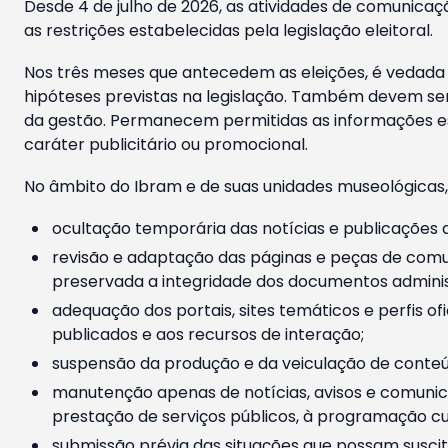
Desde 4 de julho de 2026, as atividades de comunicaçã
as restrições estabelecidas pela legislação eleitoral.
Nos três meses que antecedem as eleições, é vedada a
hipóteses previstas na legislação. Também devem ser
da gestão. Permanecem permitidas as informações est
caráter publicitário ou promocional.
No âmbito do Ibram e de suas unidades museológicas,
ocultação temporária das notícias e publicações a
revisão e adaptação das páginas e peças de comu
preservada a integridade dos documentos administ
adequação dos portais, sites temáticos e perfis ofi
publicados e aos recursos de interação;
suspensão da produção e da veiculação de conteúd
manutenção apenas de notícias, avisos e comunica
prestação de serviços públicos, à programação cul
submissão prévia das situações que possam suscita