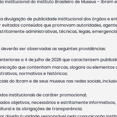
o institucional do Instituto Brasileiro de Museus – Ibra
 divulgação de publicidade institucional dos órgãos e en
 evitados conteúdos que promovam autoridades, agentes 
ritamente administrativas, técnicas, legais, emergencia
 deverão ser observadas as seguintes providências:
nteriores a 4 de julho de 2026 que caracterizem publicid
nicação que contenham marcas, slogans ou elementos da 
rativos, normativos e históricos;
ciais do Ibram e de seus museus nas redes sociais, inclus
os institucionais de caráter promocional;
dos objetivos, necessários e estritamente informativos
tural e às obrigações de transparência;
r dúvida à unidade responsável pela comunicação instituci