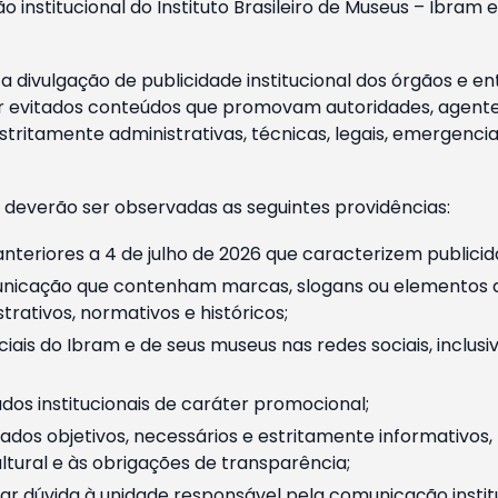
o institucional do Instituto Brasileiro de Museus – Ibra
 divulgação de publicidade institucional dos órgãos e en
 evitados conteúdos que promovam autoridades, agentes 
ritamente administrativas, técnicas, legais, emergencia
 deverão ser observadas as seguintes providências:
nteriores a 4 de julho de 2026 que caracterizem publicid
nicação que contenham marcas, slogans ou elementos da 
rativos, normativos e históricos;
ciais do Ibram e de seus museus nas redes sociais, inclus
os institucionais de caráter promocional;
dos objetivos, necessários e estritamente informativos
tural e às obrigações de transparência;
r dúvida à unidade responsável pela comunicação instituci