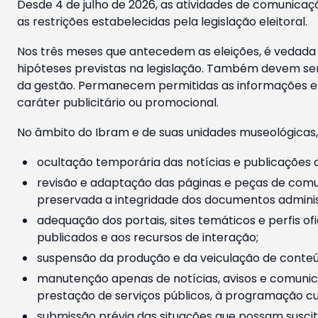
Desde 4 de julho de 2026, as atividades de comunicaçã
as restrições estabelecidas pela legislação eleitoral.
Nos três meses que antecedem as eleições, é vedada a
hipóteses previstas na legislação. Também devem ser
da gestão. Permanecem permitidas as informações est
caráter publicitário ou promocional.
No âmbito do Ibram e de suas unidades museológicas,
ocultação temporária das notícias e publicações a
revisão e adaptação das páginas e peças de comu
preservada a integridade dos documentos administ
adequação dos portais, sites temáticos e perfis ofi
publicados e aos recursos de interação;
suspensão da produção e da veiculação de conteúd
manutenção apenas de notícias, avisos e comunica
prestação de serviços públicos, à programação cul
submissão prévia das situações que possam suscita