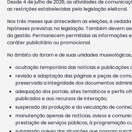
Desde 4 de julho de 2026, as atividades de comunicaçã
as restrições estabelecidas pela legislação eleitoral.
Nos três meses que antecedem as eleições, é vedada a
hipóteses previstas na legislação. Também devem ser
da gestão. Permanecem permitidas as informações est
caráter publicitário ou promocional.
No âmbito do Ibram e de suas unidades museológicas,
ocultação temporária das notícias e publicações a
revisão e adaptação das páginas e peças de comu
preservada a integridade dos documentos administ
adequação dos portais, sites temáticos e perfis ofi
publicados e aos recursos de interação;
suspensão da produção e da veiculação de conteúd
manutenção apenas de notícias, avisos e comunica
prestação de serviços públicos, à programação cul
submissão prévia das situações que possam suscita