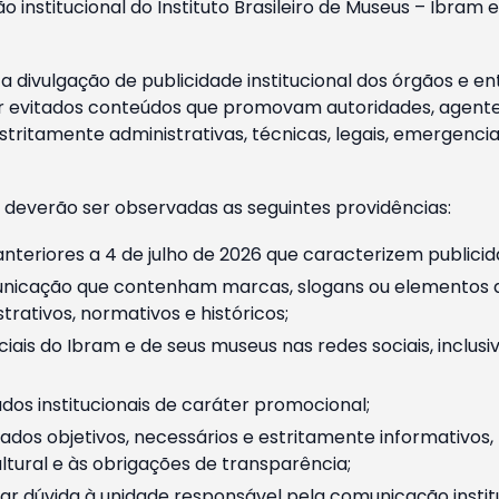
o institucional do Instituto Brasileiro de Museus – Ibra
 divulgação de publicidade institucional dos órgãos e en
 evitados conteúdos que promovam autoridades, agentes 
ritamente administrativas, técnicas, legais, emergencia
 deverão ser observadas as seguintes providências:
nteriores a 4 de julho de 2026 que caracterizem publicid
nicação que contenham marcas, slogans ou elementos da 
rativos, normativos e históricos;
ciais do Ibram e de seus museus nas redes sociais, inclus
os institucionais de caráter promocional;
dos objetivos, necessários e estritamente informativos
tural e às obrigações de transparência;
r dúvida à unidade responsável pela comunicação instituci