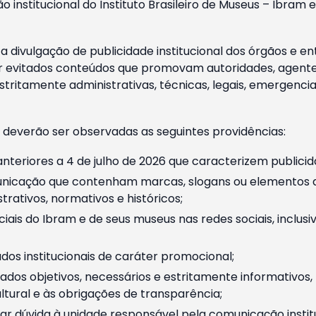
o institucional do Instituto Brasileiro de Museus – Ibra
 divulgação de publicidade institucional dos órgãos e en
 evitados conteúdos que promovam autoridades, agentes 
ritamente administrativas, técnicas, legais, emergencia
 deverão ser observadas as seguintes providências:
nteriores a 4 de julho de 2026 que caracterizem publicid
nicação que contenham marcas, slogans ou elementos da 
rativos, normativos e históricos;
ciais do Ibram e de seus museus nas redes sociais, inclus
os institucionais de caráter promocional;
dos objetivos, necessários e estritamente informativos
tural e às obrigações de transparência;
r dúvida à unidade responsável pela comunicação instituci