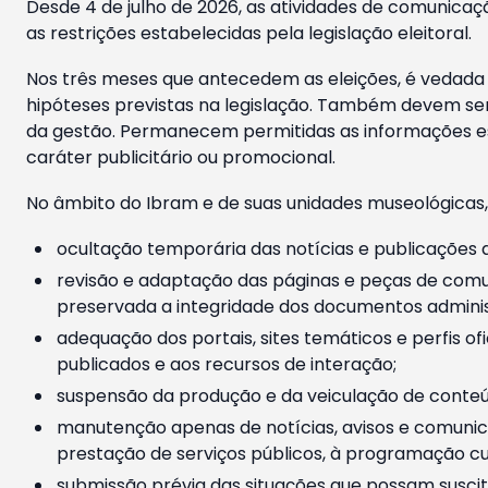
Desde 4 de julho de 2026, as atividades de comunicaçã
as restrições estabelecidas pela legislação eleitoral.
Nos três meses que antecedem as eleições, é vedada a
hipóteses previstas na legislação. Também devem ser
da gestão. Permanecem permitidas as informações est
caráter publicitário ou promocional.
No âmbito do Ibram e de suas unidades museológicas,
ocultação temporária das notícias e publicações a
revisão e adaptação das páginas e peças de comu
preservada a integridade dos documentos administ
adequação dos portais, sites temáticos e perfis ofi
publicados e aos recursos de interação;
suspensão da produção e da veiculação de conteúd
manutenção apenas de notícias, avisos e comunica
prestação de serviços públicos, à programação cul
submissão prévia das situações que possam suscita