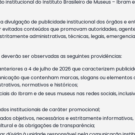
o institucional do Instituto Brasileiro de Museus – Ibra
 divulgação de publicidade institucional dos órgãos e en
 evitados conteúdos que promovam autoridades, agentes 
ritamente administrativas, técnicas, legais, emergencia
 deverão ser observadas as seguintes providências:
nteriores a 4 de julho de 2026 que caracterizem publicid
nicação que contenham marcas, slogans ou elementos da 
rativos, normativos e históricos;
ciais do Ibram e de seus museus nas redes sociais, inclus
os institucionais de caráter promocional;
dos objetivos, necessários e estritamente informativos
tural e às obrigações de transparência;
r dúvida à unidade responsável pela comunicação instituci