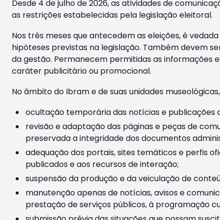
Desde 4 de julho de 2026, as atividades de comunicaçã
as restrições estabelecidas pela legislação eleitoral.
Nos três meses que antecedem as eleições, é vedada a
hipóteses previstas na legislação. Também devem ser
da gestão. Permanecem permitidas as informações est
caráter publicitário ou promocional.
No âmbito do Ibram e de suas unidades museológicas,
ocultação temporária das notícias e publicações a
revisão e adaptação das páginas e peças de comu
preservada a integridade dos documentos administ
adequação dos portais, sites temáticos e perfis ofi
publicados e aos recursos de interação;
suspensão da produção e da veiculação de conteúd
manutenção apenas de notícias, avisos e comunica
prestação de serviços públicos, à programação cul
submissão prévia das situações que possam suscita