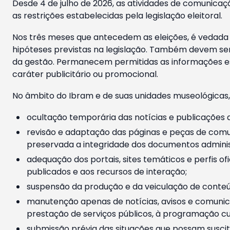
Desde 4 de julho de 2026, as atividades de comunicaçã
as restrições estabelecidas pela legislação eleitoral.
Nos três meses que antecedem as eleições, é vedada a
hipóteses previstas na legislação. Também devem ser
da gestão. Permanecem permitidas as informações est
caráter publicitário ou promocional.
No âmbito do Ibram e de suas unidades museológicas,
ocultação temporária das notícias e publicações a
revisão e adaptação das páginas e peças de comu
preservada a integridade dos documentos administ
adequação dos portais, sites temáticos e perfis ofi
publicados e aos recursos de interação;
suspensão da produção e da veiculação de conteúd
manutenção apenas de notícias, avisos e comunica
prestação de serviços públicos, à programação cul
submissão prévia das situações que possam suscita