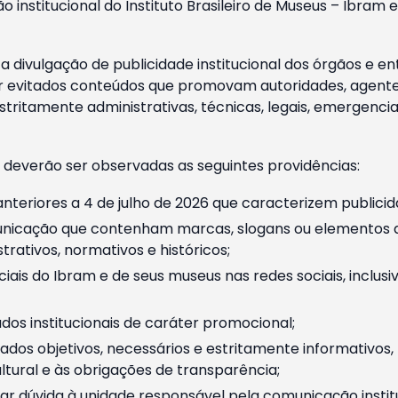
o institucional do Instituto Brasileiro de Museus – Ibra
 divulgação de publicidade institucional dos órgãos e en
 evitados conteúdos que promovam autoridades, agentes 
ritamente administrativas, técnicas, legais, emergencia
 deverão ser observadas as seguintes providências:
nteriores a 4 de julho de 2026 que caracterizem publicid
nicação que contenham marcas, slogans ou elementos da 
rativos, normativos e históricos;
ciais do Ibram e de seus museus nas redes sociais, inclus
os institucionais de caráter promocional;
dos objetivos, necessários e estritamente informativos
tural e às obrigações de transparência;
r dúvida à unidade responsável pela comunicação instituci