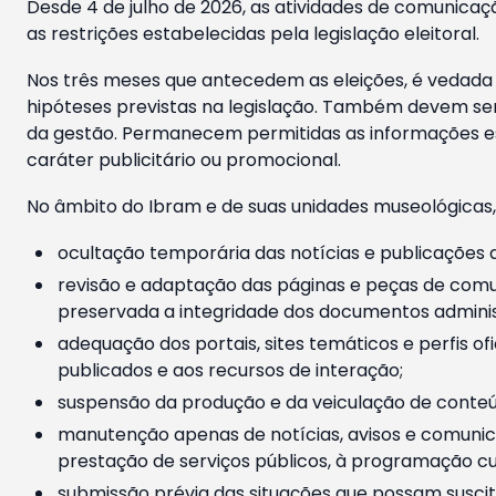
Desde 4 de julho de 2026, as atividades de comunicaçã
as restrições estabelecidas pela legislação eleitoral.
Nos três meses que antecedem as eleições, é vedada a
hipóteses previstas na legislação. Também devem ser
da gestão. Permanecem permitidas as informações est
caráter publicitário ou promocional.
No âmbito do Ibram e de suas unidades museológicas,
ocultação temporária das notícias e publicações a
revisão e adaptação das páginas e peças de comu
preservada a integridade dos documentos administ
adequação dos portais, sites temáticos e perfis ofi
publicados e aos recursos de interação;
suspensão da produção e da veiculação de conteúd
manutenção apenas de notícias, avisos e comunica
prestação de serviços públicos, à programação cul
submissão prévia das situações que possam suscita