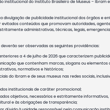
o institucional do Instituto Brasileiro de Museus – Ibra
 divulgação de publicidade institucional dos órgãos e en
 evitados conteúdos que promovam autoridades, agentes 
ritamente administrativas, técnicas, legais, emergencia
 deverão ser observadas as seguintes providências:
nteriores a 4 de julho de 2026 que caracterizem publicid
nicação que contenham marcas, slogans ou elementos da 
rativos, normativos e históricos;
ciais do Ibram e de seus museus nas redes sociais, inclus
os institucionais de caráter promocional;
dos objetivos, necessários e estritamente informativos
tural e às obrigações de transparência;
r dúvida à unidade responsável pela comunicação instituci