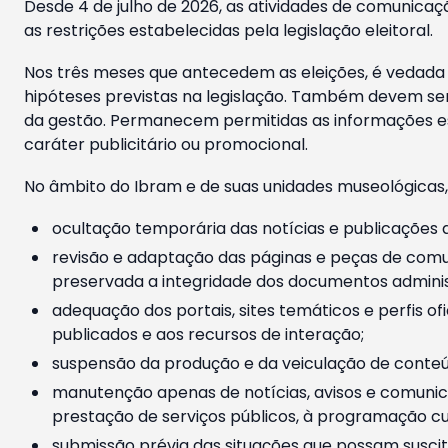
Desde 4 de julho de 2026, as atividades de comunicaçã
as restrições estabelecidas pela legislação eleitoral.
Nos três meses que antecedem as eleições, é vedada a
hipóteses previstas na legislação. Também devem ser
da gestão. Permanecem permitidas as informações est
caráter publicitário ou promocional.
No âmbito do Ibram e de suas unidades museológicas,
ocultação temporária das notícias e publicações a
revisão e adaptação das páginas e peças de comu
preservada a integridade dos documentos administ
adequação dos portais, sites temáticos e perfis ofi
publicados e aos recursos de interação;
suspensão da produção e da veiculação de conteúd
manutenção apenas de notícias, avisos e comunica
prestação de serviços públicos, à programação cul
submissão prévia das situações que possam suscita