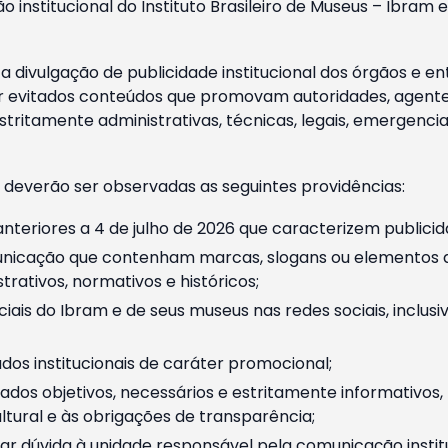
o institucional do Instituto Brasileiro de Museus – Ibra
 divulgação de publicidade institucional dos órgãos e en
 evitados conteúdos que promovam autoridades, agentes 
ritamente administrativas, técnicas, legais, emergencia
 deverão ser observadas as seguintes providências:
nteriores a 4 de julho de 2026 que caracterizem publicid
nicação que contenham marcas, slogans ou elementos da 
rativos, normativos e históricos;
ciais do Ibram e de seus museus nas redes sociais, inclus
os institucionais de caráter promocional;
dos objetivos, necessários e estritamente informativos
tural e às obrigações de transparência;
r dúvida à unidade responsável pela comunicação instituci