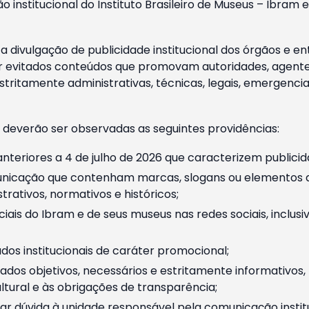
o institucional do Instituto Brasileiro de Museus – Ibra
 divulgação de publicidade institucional dos órgãos e en
 evitados conteúdos que promovam autoridades, agentes 
ritamente administrativas, técnicas, legais, emergencia
 deverão ser observadas as seguintes providências:
nteriores a 4 de julho de 2026 que caracterizem publicid
nicação que contenham marcas, slogans ou elementos da 
rativos, normativos e históricos;
ciais do Ibram e de seus museus nas redes sociais, inclus
os institucionais de caráter promocional;
dos objetivos, necessários e estritamente informativos
tural e às obrigações de transparência;
r dúvida à unidade responsável pela comunicação instituci