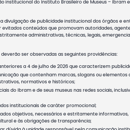
o institucional do Instituto Brasileiro de Museus – Ibra
 divulgação de publicidade institucional dos órgãos e en
 evitados conteúdos que promovam autoridades, agentes 
ritamente administrativas, técnicas, legais, emergencia
 deverão ser observadas as seguintes providências:
nteriores a 4 de julho de 2026 que caracterizem publicid
nicação que contenham marcas, slogans ou elementos da 
rativos, normativos e históricos;
ciais do Ibram e de seus museus nas redes sociais, inclus
os institucionais de caráter promocional;
dos objetivos, necessários e estritamente informativos
tural e às obrigações de transparência;
r dúvida à unidade responsável pela comunicação instituci