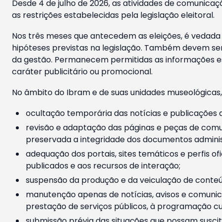
Desde 4 de julho de 2026, as atividades de comunicaçã
as restrições estabelecidas pela legislação eleitoral.
Nos três meses que antecedem as eleições, é vedada a
hipóteses previstas na legislação. Também devem ser
da gestão. Permanecem permitidas as informações est
caráter publicitário ou promocional.
No âmbito do Ibram e de suas unidades museológicas,
ocultação temporária das notícias e publicações a
revisão e adaptação das páginas e peças de comu
preservada a integridade dos documentos administ
adequação dos portais, sites temáticos e perfis ofi
publicados e aos recursos de interação;
suspensão da produção e da veiculação de conteúd
manutenção apenas de notícias, avisos e comunica
prestação de serviços públicos, à programação cul
submissão prévia das situações que possam suscita