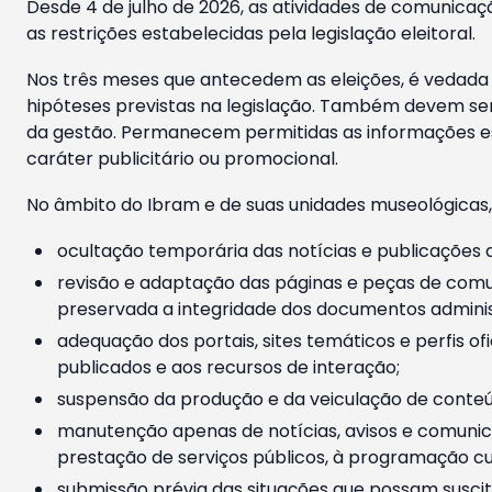
Desde 4 de julho de 2026, as atividades de comunicaçã
as restrições estabelecidas pela legislação eleitoral.
Nos três meses que antecedem as eleições, é vedada a
hipóteses previstas na legislação. Também devem ser
da gestão. Permanecem permitidas as informações est
caráter publicitário ou promocional.
No âmbito do Ibram e de suas unidades museológicas,
ocultação temporária das notícias e publicações a
revisão e adaptação das páginas e peças de comu
preservada a integridade dos documentos administ
adequação dos portais, sites temáticos e perfis ofi
publicados e aos recursos de interação;
suspensão da produção e da veiculação de conteúd
manutenção apenas de notícias, avisos e comunica
prestação de serviços públicos, à programação cul
submissão prévia das situações que possam suscita