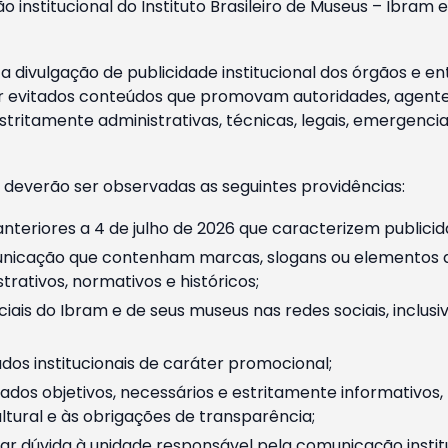
o institucional do Instituto Brasileiro de Museus – Ibra
 divulgação de publicidade institucional dos órgãos e en
 evitados conteúdos que promovam autoridades, agentes 
ritamente administrativas, técnicas, legais, emergencia
 deverão ser observadas as seguintes providências:
nteriores a 4 de julho de 2026 que caracterizem publicid
nicação que contenham marcas, slogans ou elementos da 
rativos, normativos e históricos;
ciais do Ibram e de seus museus nas redes sociais, inclus
os institucionais de caráter promocional;
dos objetivos, necessários e estritamente informativos
tural e às obrigações de transparência;
r dúvida à unidade responsável pela comunicação instituci