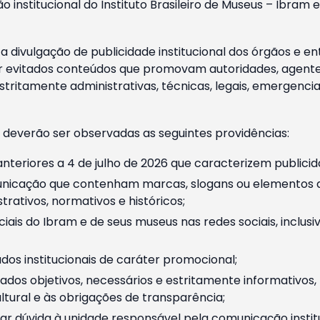
o institucional do Instituto Brasileiro de Museus – Ibra
 divulgação de publicidade institucional dos órgãos e en
 evitados conteúdos que promovam autoridades, agentes 
ritamente administrativas, técnicas, legais, emergencia
 deverão ser observadas as seguintes providências:
nteriores a 4 de julho de 2026 que caracterizem publicid
nicação que contenham marcas, slogans ou elementos da 
rativos, normativos e históricos;
ciais do Ibram e de seus museus nas redes sociais, inclus
os institucionais de caráter promocional;
dos objetivos, necessários e estritamente informativos
tural e às obrigações de transparência;
r dúvida à unidade responsável pela comunicação instituci