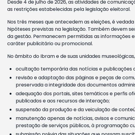
Desde 4 de julho de 2026, as atividades de comunicaçã
as restrições estabelecidas pela legislação eleitoral.
Nos três meses que antecedem as eleições, é vedada a
hipóteses previstas na legislação. Também devem ser
da gestão. Permanecem permitidas as informações est
caráter publicitário ou promocional.
No âmbito do Ibram e de suas unidades museológicas,
ocultação temporária das notícias e publicações a
revisão e adaptação das páginas e peças de comu
preservada a integridade dos documentos administ
adequação dos portais, sites temáticos e perfis ofi
publicados e aos recursos de interação;
suspensão da produção e da veiculação de conteúd
manutenção apenas de notícias, avisos e comunica
prestação de serviços públicos, à programação cul
submissão prévia das situações que possam suscita