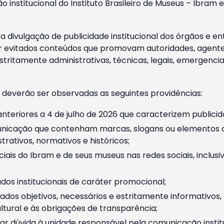
o institucional do Instituto Brasileiro de Museus – Ibra
 divulgação de publicidade institucional dos órgãos e en
 evitados conteúdos que promovam autoridades, agentes 
ritamente administrativas, técnicas, legais, emergencia
 deverão ser observadas as seguintes providências:
nteriores a 4 de julho de 2026 que caracterizem publicid
nicação que contenham marcas, slogans ou elementos da 
rativos, normativos e históricos;
ciais do Ibram e de seus museus nas redes sociais, inclus
os institucionais de caráter promocional;
dos objetivos, necessários e estritamente informativos
tural e às obrigações de transparência;
r dúvida à unidade responsável pela comunicação instituci