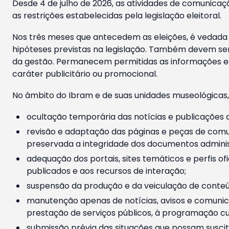
Desde 4 de julho de 2026, as atividades de comunicaçã
as restrições estabelecidas pela legislação eleitoral.
Nos três meses que antecedem as eleições, é vedada a
hipóteses previstas na legislação. Também devem ser
da gestão. Permanecem permitidas as informações est
caráter publicitário ou promocional.
No âmbito do Ibram e de suas unidades museológicas,
ocultação temporária das notícias e publicações a
revisão e adaptação das páginas e peças de comu
preservada a integridade dos documentos administ
adequação dos portais, sites temáticos e perfis ofi
publicados e aos recursos de interação;
suspensão da produção e da veiculação de conteúd
manutenção apenas de notícias, avisos e comunica
prestação de serviços públicos, à programação cul
submissão prévia das situações que possam suscita