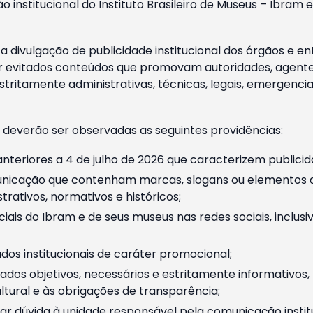
o institucional do Instituto Brasileiro de Museus – Ibra
 divulgação de publicidade institucional dos órgãos e en
 evitados conteúdos que promovam autoridades, agentes 
ritamente administrativas, técnicas, legais, emergencia
 deverão ser observadas as seguintes providências:
nteriores a 4 de julho de 2026 que caracterizem publicid
nicação que contenham marcas, slogans ou elementos da 
rativos, normativos e históricos;
ciais do Ibram e de seus museus nas redes sociais, inclus
os institucionais de caráter promocional;
dos objetivos, necessários e estritamente informativos
tural e às obrigações de transparência;
r dúvida à unidade responsável pela comunicação instituci