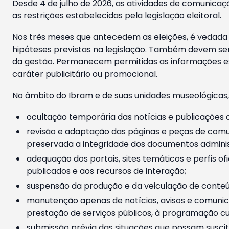
Desde 4 de julho de 2026, as atividades de comunicaçã
as restrições estabelecidas pela legislação eleitoral.
Nos três meses que antecedem as eleições, é vedada a
hipóteses previstas na legislação. Também devem ser
da gestão. Permanecem permitidas as informações est
caráter publicitário ou promocional.
No âmbito do Ibram e de suas unidades museológicas,
ocultação temporária das notícias e publicações a
revisão e adaptação das páginas e peças de comu
preservada a integridade dos documentos administ
adequação dos portais, sites temáticos e perfis ofi
publicados e aos recursos de interação;
suspensão da produção e da veiculação de conteúd
manutenção apenas de notícias, avisos e comunica
prestação de serviços públicos, à programação cul
submissão prévia das situações que possam suscita