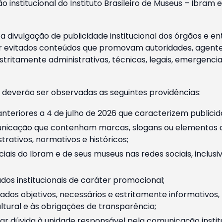
o institucional do Instituto Brasileiro de Museus – Ibra
 divulgação de publicidade institucional dos órgãos e en
 evitados conteúdos que promovam autoridades, agentes 
ritamente administrativas, técnicas, legais, emergencia
 deverão ser observadas as seguintes providências:
nteriores a 4 de julho de 2026 que caracterizem publicid
nicação que contenham marcas, slogans ou elementos da 
rativos, normativos e históricos;
ciais do Ibram e de seus museus nas redes sociais, inclus
os institucionais de caráter promocional;
dos objetivos, necessários e estritamente informativos
tural e às obrigações de transparência;
r dúvida à unidade responsável pela comunicação instituci