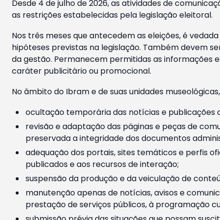
Desde 4 de julho de 2026, as atividades de comunicaçã
as restrições estabelecidas pela legislação eleitoral.
Nos três meses que antecedem as eleições, é vedada a
hipóteses previstas na legislação. Também devem ser
da gestão. Permanecem permitidas as informações est
caráter publicitário ou promocional.
No âmbito do Ibram e de suas unidades museológicas,
ocultação temporária das notícias e publicações a
revisão e adaptação das páginas e peças de comu
preservada a integridade dos documentos administ
adequação dos portais, sites temáticos e perfis ofi
publicados e aos recursos de interação;
suspensão da produção e da veiculação de conteúd
manutenção apenas de notícias, avisos e comunica
prestação de serviços públicos, à programação cul
submissão prévia das situações que possam suscita