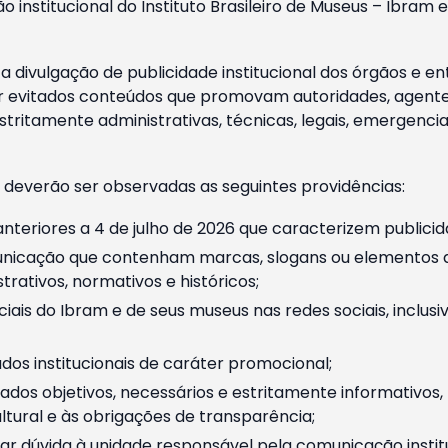
o institucional do Instituto Brasileiro de Museus – Ibra
 divulgação de publicidade institucional dos órgãos e en
 evitados conteúdos que promovam autoridades, agentes 
ritamente administrativas, técnicas, legais, emergencia
 deverão ser observadas as seguintes providências:
nteriores a 4 de julho de 2026 que caracterizem publicid
nicação que contenham marcas, slogans ou elementos da 
rativos, normativos e históricos;
ciais do Ibram e de seus museus nas redes sociais, inclus
os institucionais de caráter promocional;
dos objetivos, necessários e estritamente informativos
tural e às obrigações de transparência;
r dúvida à unidade responsável pela comunicação instituci