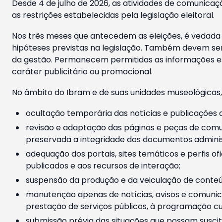
Desde 4 de julho de 2026, as atividades de comunicaçã
as restrições estabelecidas pela legislação eleitoral.
Nos três meses que antecedem as eleições, é vedada a
hipóteses previstas na legislação. Também devem ser
da gestão. Permanecem permitidas as informações est
caráter publicitário ou promocional.
No âmbito do Ibram e de suas unidades museológicas,
ocultação temporária das notícias e publicações a
revisão e adaptação das páginas e peças de comu
preservada a integridade dos documentos administ
adequação dos portais, sites temáticos e perfis ofi
publicados e aos recursos de interação;
suspensão da produção e da veiculação de conteúd
manutenção apenas de notícias, avisos e comunica
prestação de serviços públicos, à programação cul
submissão prévia das situações que possam suscita