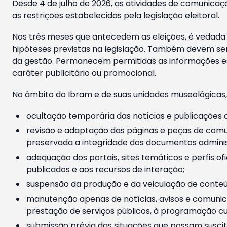
Desde 4 de julho de 2026, as atividades de comunicaçã
as restrições estabelecidas pela legislação eleitoral.
Nos três meses que antecedem as eleições, é vedada a
hipóteses previstas na legislação. Também devem ser
da gestão. Permanecem permitidas as informações est
caráter publicitário ou promocional.
No âmbito do Ibram e de suas unidades museológicas,
ocultação temporária das notícias e publicações a
revisão e adaptação das páginas e peças de comu
preservada a integridade dos documentos administ
adequação dos portais, sites temáticos e perfis ofi
publicados e aos recursos de interação;
suspensão da produção e da veiculação de conteúd
manutenção apenas de notícias, avisos e comunica
prestação de serviços públicos, à programação cul
submissão prévia das situações que possam suscita