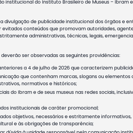
o institucional do Instituto Brasileiro de Museus – Ibra
 divulgação de publicidade institucional dos órgãos e en
 evitados conteúdos que promovam autoridades, agentes 
ritamente administrativas, técnicas, legais, emergencia
 deverão ser observadas as seguintes providências:
nteriores a 4 de julho de 2026 que caracterizem publicid
nicação que contenham marcas, slogans ou elementos da 
rativos, normativos e históricos;
ciais do Ibram e de seus museus nas redes sociais, inclus
os institucionais de caráter promocional;
dos objetivos, necessários e estritamente informativos
tural e às obrigações de transparência;
r dúvida à unidade responsável pela comunicação instituci