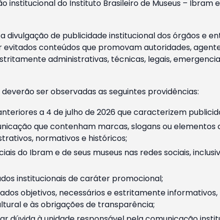
o institucional do Instituto Brasileiro de Museus – Ibra
 divulgação de publicidade institucional dos órgãos e en
 evitados conteúdos que promovam autoridades, agentes 
ritamente administrativas, técnicas, legais, emergencia
 deverão ser observadas as seguintes providências:
nteriores a 4 de julho de 2026 que caracterizem publicid
nicação que contenham marcas, slogans ou elementos da 
rativos, normativos e históricos;
ciais do Ibram e de seus museus nas redes sociais, inclus
os institucionais de caráter promocional;
dos objetivos, necessários e estritamente informativos
tural e às obrigações de transparência;
r dúvida à unidade responsável pela comunicação instituci