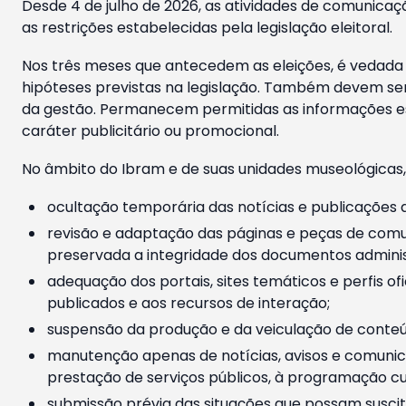
Desde 4 de julho de 2026, as atividades de comunicaçã
as restrições estabelecidas pela legislação eleitoral.
Nos três meses que antecedem as eleições, é vedada a
hipóteses previstas na legislação. Também devem ser
da gestão. Permanecem permitidas as informações est
caráter publicitário ou promocional.
No âmbito do Ibram e de suas unidades museológicas,
ocultação temporária das notícias e publicações a
revisão e adaptação das páginas e peças de comu
preservada a integridade dos documentos administ
adequação dos portais, sites temáticos e perfis ofi
publicados e aos recursos de interação;
suspensão da produção e da veiculação de conteúd
manutenção apenas de notícias, avisos e comunica
prestação de serviços públicos, à programação cul
submissão prévia das situações que possam suscita