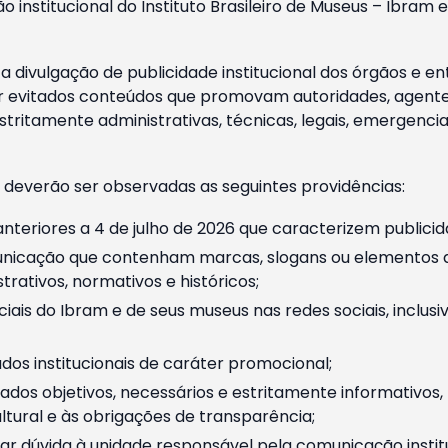
o institucional do Instituto Brasileiro de Museus – Ibra
 divulgação de publicidade institucional dos órgãos e en
 evitados conteúdos que promovam autoridades, agentes 
ritamente administrativas, técnicas, legais, emergencia
 deverão ser observadas as seguintes providências:
nteriores a 4 de julho de 2026 que caracterizem publicid
nicação que contenham marcas, slogans ou elementos da 
rativos, normativos e históricos;
ciais do Ibram e de seus museus nas redes sociais, inclus
os institucionais de caráter promocional;
dos objetivos, necessários e estritamente informativos
tural e às obrigações de transparência;
r dúvida à unidade responsável pela comunicação instituci