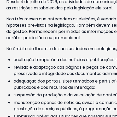
Desde 4 de julho de 2026, as atividades de comunicaçã
as restrições estabelecidas pela legislação eleitoral.
Nos três meses que antecedem as eleições, é vedada a
hipóteses previstas na legislação. Também devem ser
da gestão. Permanecem permitidas as informações est
caráter publicitário ou promocional.
No âmbito do Ibram e de suas unidades museológicas,
ocultação temporária das notícias e publicações a
revisão e adaptação das páginas e peças de comu
preservada a integridade dos documentos administ
adequação dos portais, sites temáticos e perfis ofi
publicados e aos recursos de interação;
suspensão da produção e da veiculação de conteúd
manutenção apenas de notícias, avisos e comunica
prestação de serviços públicos, à programação cul
submissão prévia das situações que possam suscita