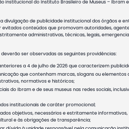
o institucional do Instituto Brasileiro de Museus – Ibra
 divulgação de publicidade institucional dos órgãos e en
 evitados conteúdos que promovam autoridades, agentes 
ritamente administrativas, técnicas, legais, emergencia
 deverão ser observadas as seguintes providências:
nteriores a 4 de julho de 2026 que caracterizem publicid
nicação que contenham marcas, slogans ou elementos da 
rativos, normativos e históricos;
ciais do Ibram e de seus museus nas redes sociais, inclus
os institucionais de caráter promocional;
dos objetivos, necessários e estritamente informativos
tural e às obrigações de transparência;
r dúvida à unidade responsável pela comunicação instituci