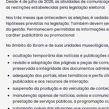
Desde 4 de julho de 2026, as atividades de comunicaçã
as restrições estabelecidas pela legislação eleitoral.
Nos três meses que antecedem as eleições, é vedada a
hipóteses previstas na legislação. Também devem ser
da gestão. Permanecem permitidas as informações est
caráter publicitário ou promocional.
No âmbito do Ibram e de suas unidades museológicas,
ocultação temporária das notícias e publicações a
revisão e adaptação das páginas e peças de comu
preservada a integridade dos documentos administ
adequação dos portais, sites temáticos e perfis ofi
publicados e aos recursos de interação;
suspensão da produção e da veiculação de conteúd
manutenção apenas de notícias, avisos e comunica
prestação de serviços públicos, à programação cul
submissão prévia das situações que possam suscita