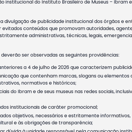
o institucional do Instituto Brasileiro de Museus – Ibra
 divulgação de publicidade institucional dos órgãos e en
 evitados conteúdos que promovam autoridades, agentes 
ritamente administrativas, técnicas, legais, emergencia
 deverão ser observadas as seguintes providências:
nteriores a 4 de julho de 2026 que caracterizem publicid
nicação que contenham marcas, slogans ou elementos da 
rativos, normativos e históricos;
ciais do Ibram e de seus museus nas redes sociais, inclus
os institucionais de caráter promocional;
dos objetivos, necessários e estritamente informativos
tural e às obrigações de transparência;
r dúvida à unidade responsável pela comunicação instituci