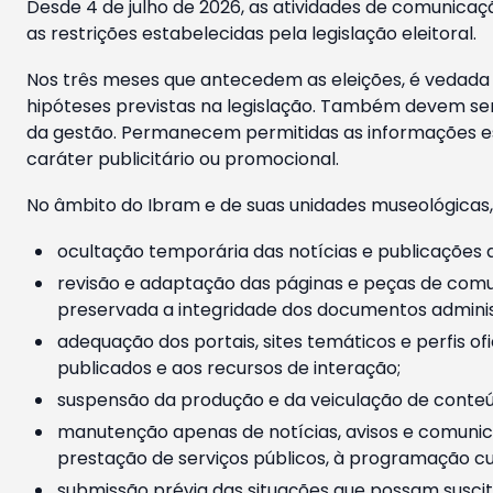
Desde 4 de julho de 2026, as atividades de comunicaçã
as restrições estabelecidas pela legislação eleitoral.
Nos três meses que antecedem as eleições, é vedada a
hipóteses previstas na legislação. Também devem ser
da gestão. Permanecem permitidas as informações est
caráter publicitário ou promocional.
No âmbito do Ibram e de suas unidades museológicas,
ocultação temporária das notícias e publicações a
revisão e adaptação das páginas e peças de comu
preservada a integridade dos documentos administ
adequação dos portais, sites temáticos e perfis ofi
publicados e aos recursos de interação;
suspensão da produção e da veiculação de conteúd
manutenção apenas de notícias, avisos e comunica
prestação de serviços públicos, à programação cul
submissão prévia das situações que possam suscita