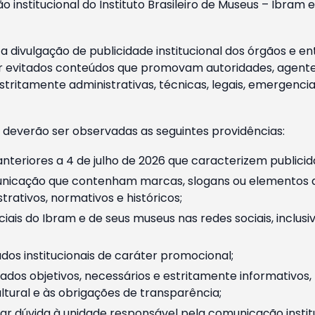
o institucional do Instituto Brasileiro de Museus – Ibra
 divulgação de publicidade institucional dos órgãos e en
 evitados conteúdos que promovam autoridades, agentes 
ritamente administrativas, técnicas, legais, emergencia
 deverão ser observadas as seguintes providências:
nteriores a 4 de julho de 2026 que caracterizem publicid
nicação que contenham marcas, slogans ou elementos da 
rativos, normativos e históricos;
ciais do Ibram e de seus museus nas redes sociais, inclus
os institucionais de caráter promocional;
dos objetivos, necessários e estritamente informativos
tural e às obrigações de transparência;
r dúvida à unidade responsável pela comunicação instituci