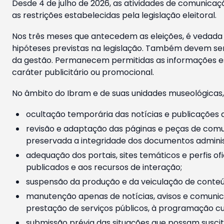
Desde 4 de julho de 2026, as atividades de comunicaçã
as restrições estabelecidas pela legislação eleitoral.
Nos três meses que antecedem as eleições, é vedada a
hipóteses previstas na legislação. Também devem ser
da gestão. Permanecem permitidas as informações est
caráter publicitário ou promocional.
No âmbito do Ibram e de suas unidades museológicas,
ocultação temporária das notícias e publicações a
revisão e adaptação das páginas e peças de comu
preservada a integridade dos documentos administ
adequação dos portais, sites temáticos e perfis ofi
publicados e aos recursos de interação;
suspensão da produção e da veiculação de conteúd
manutenção apenas de notícias, avisos e comunica
prestação de serviços públicos, à programação cul
submissão prévia das situações que possam suscita