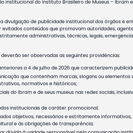
o institucional do Instituto Brasileiro de Museus – Ibra
 divulgação de publicidade institucional dos órgãos e en
 evitados conteúdos que promovam autoridades, agentes 
ritamente administrativas, técnicas, legais, emergencia
 deverão ser observadas as seguintes providências:
nteriores a 4 de julho de 2026 que caracterizem publicid
nicação que contenham marcas, slogans ou elementos da 
rativos, normativos e históricos;
ciais do Ibram e de seus museus nas redes sociais, inclus
os institucionais de caráter promocional;
dos objetivos, necessários e estritamente informativos
tural e às obrigações de transparência;
r dúvida à unidade responsável pela comunicação instituci