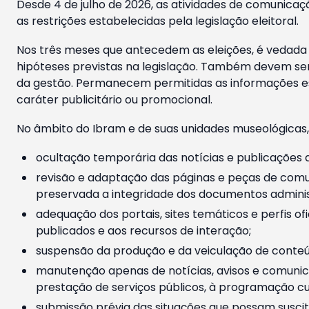
Desde 4 de julho de 2026, as atividades de comunicaçã
as restrições estabelecidas pela legislação eleitoral.
Nos três meses que antecedem as eleições, é vedada a
hipóteses previstas na legislação. Também devem ser
da gestão. Permanecem permitidas as informações est
caráter publicitário ou promocional.
No âmbito do Ibram e de suas unidades museológicas,
ocultação temporária das notícias e publicações a
revisão e adaptação das páginas e peças de comu
preservada a integridade dos documentos administ
adequação dos portais, sites temáticos e perfis ofi
publicados e aos recursos de interação;
suspensão da produção e da veiculação de conteúd
manutenção apenas de notícias, avisos e comunica
prestação de serviços públicos, à programação cul
submissão prévia das situações que possam suscita