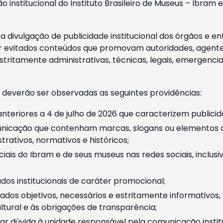
o institucional do Instituto Brasileiro de Museus – Ibra
 divulgação de publicidade institucional dos órgãos e en
 evitados conteúdos que promovam autoridades, agentes 
ritamente administrativas, técnicas, legais, emergencia
 deverão ser observadas as seguintes providências:
nteriores a 4 de julho de 2026 que caracterizem publicid
nicação que contenham marcas, slogans ou elementos da 
rativos, normativos e históricos;
ciais do Ibram e de seus museus nas redes sociais, inclus
os institucionais de caráter promocional;
dos objetivos, necessários e estritamente informativos
tural e às obrigações de transparência;
r dúvida à unidade responsável pela comunicação instituci