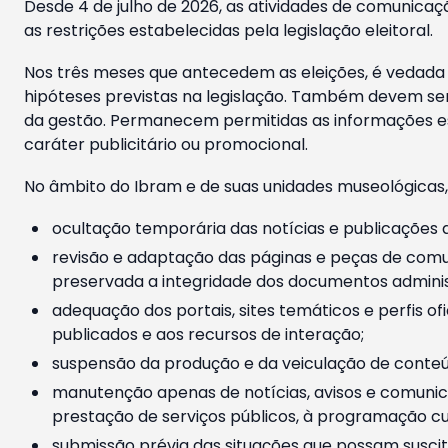
Desde 4 de julho de 2026, as atividades de comunicaçã
as restrições estabelecidas pela legislação eleitoral.
Nos três meses que antecedem as eleições, é vedada a
hipóteses previstas na legislação. Também devem ser
da gestão. Permanecem permitidas as informações est
caráter publicitário ou promocional.
No âmbito do Ibram e de suas unidades museológicas,
ocultação temporária das notícias e publicações a
revisão e adaptação das páginas e peças de comu
preservada a integridade dos documentos administ
adequação dos portais, sites temáticos e perfis ofi
publicados e aos recursos de interação;
suspensão da produção e da veiculação de conteúd
manutenção apenas de notícias, avisos e comunica
prestação de serviços públicos, à programação cul
submissão prévia das situações que possam suscita